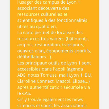
l’usager des campus de Lyon 1
associant découverte des
ressources culturelles et
scientifiques à des fonctionnalités
utiles au quotidien.
La carte permet de localiser des
ressources très variées (bâtiments,
amphis, restauration, transports,
oeuvres d'art, équipements sportifs,
défibrillateurs...).
Les principaux outils de Lyon 1 sont
accessibles dans l'appli (agenda
ADE, notes Tomuss, mail Lyon 1, BU,
Claroline Connect, Mascol, Elipse...)
après authentification sécurisée via
le CAS.
On y trouve également les news
sciences et sport, les associations